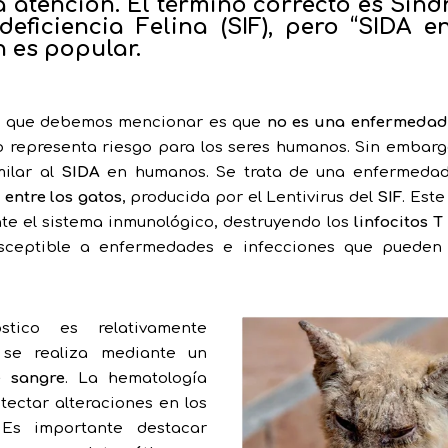
a atención. El término correcto es Sín
eficiencia Felina (SIF), pero “SIDA e
 es popular.
o que debemos mencionar es que
no es una enfermedad
no representa riesgo para los seres humanos. Sin embarg
ilar al
SIDA
en humanos. Se trata de una enfermeda
 entre los gatos
, producida por el Lentivirus del
SIF
. Este
te el sistema inmunológico, destruyendo los
linfocitos T
sceptible a enfermedades e infecciones que pueden 
stico es relativamente
y se realiza mediante un
 sangre
. La hematología
tectar alteraciones en los
. Es importante destacar