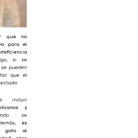
ar que no
iva para el
ficiencia
go, si se
, se pueden
tar que el
fectado.
e incluir
obianos y
ndo se
Además,
es
l gato al