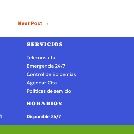
Next Post
→
SERVICIOS
Teleconsulta
Emergencia 24/7
Control de Epidemias
Agendar Cita
Políticas de servicio
HORARIOS
Disponible 24/7