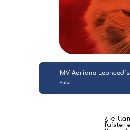
MV Adriana Leoncedis
Autor
¿Te lla
fuiste