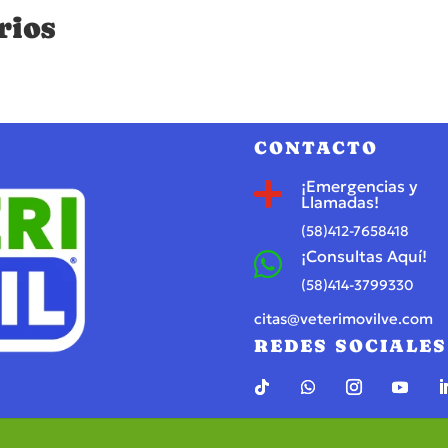
rios
CONTACTO
¡Emergencias y

Llamadas!
(58)412-7658418
¡Consultas Aquí!

(58)414-3799330
citas@veterimovilve.com
REDES SOCIALES