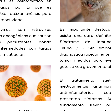
irus
es asintomático en
asos
, por lo que es
le realizar análisis para
 reactividad.
Es importante destac
ivirus
son
retrovirus
existe una cura definit
o oncogénicos
que causan
Síndrome de Inmunode
es persistentes, dando
Felina (SIF)
. Sin embar
nfermedades con largos
diagnostica rápidamente
e incubación.
tomar medidas para evi
gato se vea gravemente a
El tratamiento suel
medicamentos antimicr
antiinflamatorios
cua
presentan síntomas. 
fundamental llevar a