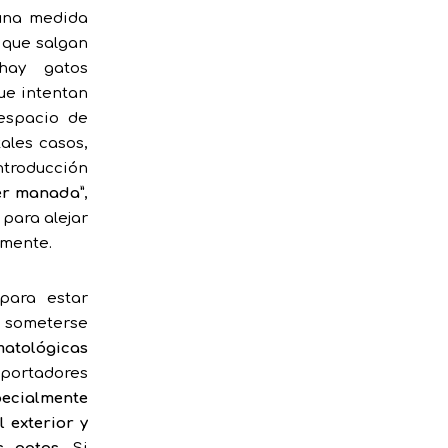
 una medida
 que salgan
hay gatos
ue intentan
 espacio de
tales casos,
ntroducción
ter manada”
,
 para alejar
amente.
para estar
e someterse
atológicas
portadores
pecialmente
l exterior y