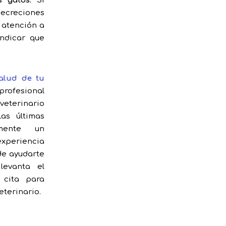
s gatos.
Si
 secreciones
a atención a
indicar que
alud de tu
profesional
eterinario
las últimas
emente un
experiencia
de ayudarte
levanta el
 cita para
veterinario.