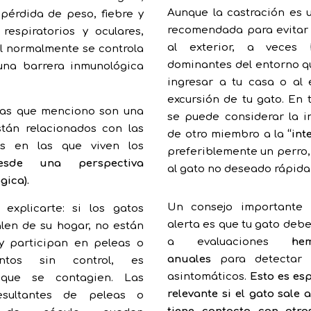
Aunque la castración es
 pérdida de peso, fiebre y
recomendada para evitar
respiratorios y oculares,
al exterior, a veces 
al normalmente se controla
dominantes del entorno q
una barrera inmunológica
ingresar a tu casa o al
excursión de tu gato. En 
mas que menciono son una
se puede considerar la i
stán relacionados con las
de otro miembro a la
“in
es en las que viven los
preferiblemente un perro,
desde una perspectiva
al gato no deseado rápid
gica).
Un consejo importante 
explicarte: si los gatos
alerta es que tu gato deb
alen de su hogar, no están
a evaluaciones
hem
y participan en peleas o
anuales
para detectar 
entos sin control, es
asintomáticos.
Esto es es
 que se contagien. Las
relevante si el gato sale a
esultantes de peleas o