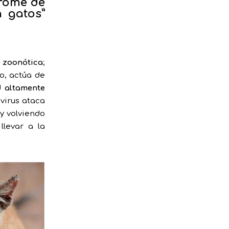
drome de
n gatos”
 zoonótica
;
o, actúa de
d
altamente
 virus ataca
y volviendo
llevar a la