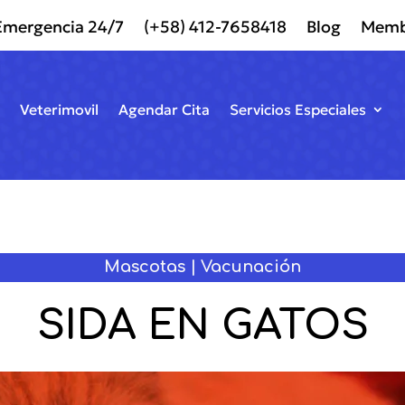
Emergencia 24/7
(+58) 412-7658418
Blog
Memb
Veterimovil
Agendar Cita
Servicios Especiales
Mascotas | Vacunación
SIDA EN GATOS