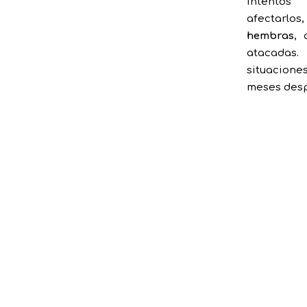
intento
afectarlo
hembras
, 
atacadas
situacion
meses desp