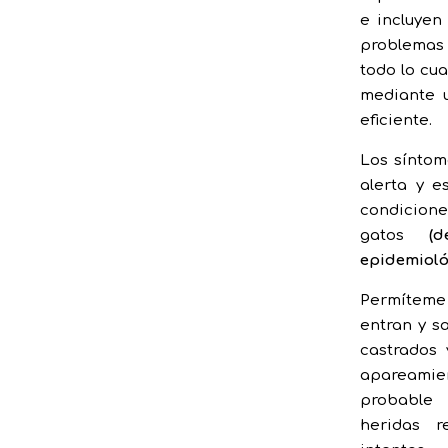
e incluyen
problemas 
todo lo cu
mediante 
eficiente.
Los sínto
alerta y e
condicion
gatos
(
epidemioló
Permíteme 
entran y s
castrados 
apareami
probable
heridas r