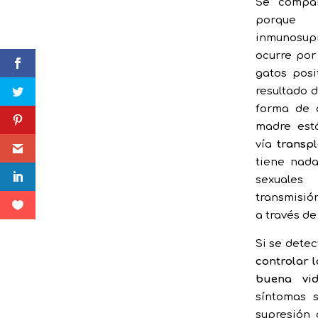
Se compa
porque
inmunosup
ocurre po
gatos posi
resultado d
forma de a
madre est
vía
transpl
tiene nada
sexuales
transmisión
a través de
Si se dete
controlar 
buena vi
síntomas 
supresión 