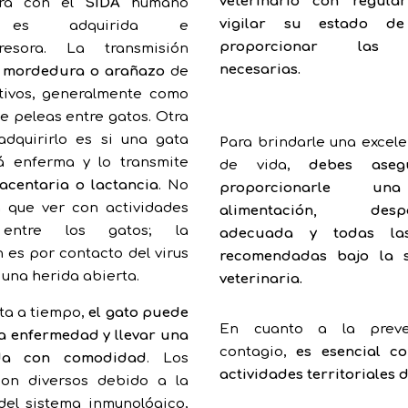
veterinario con regula
ra con el
SIDA
humano
vigilar su estado d
 es adquirida e
proporcionar las v
resora. La transmisión
necesarias.
r
mordedura o arañazo
de
tivos, generalmente como
e peleas entre gatos. Otra
dquirirlo es si una gata
Para brindarle una excele
á enferma y lo transmite
de vida,
debes aseg
acentaria o lactancia
. No
proporcionarle u
 que ver con actividades
alimentación, despar
 entre los gatos; la
adecuada y todas la
 es por contacto del virus
recomendadas bajo la s
 una herida abierta.
veterinaria.
cta a tiempo,
el gato puede
En cuanto a la preve
la enfermedad y llevar una
contagio,
es esencial co
da con comodidad
. Los
actividades territoriales 
son diversos debido a la
del sistema inmunológico,