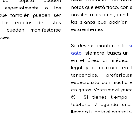
tiene contacto con otro
s de cópula pueden
notas que está flaco, con
s,
especialmente a las
nasales u oculares, prest
que también pueden ser
los signos que podrían 
. Los efectos de estas
está enfermo.
es pueden manifestarse
ués.
Si deseas mantener la
s
gato
, siempre busca un 
en el área, un médico v
legal y actualizado en 
tendencias, preferibl
especialista con mucha 
en gatos. Veterimovil pue
😉. Si tienes tiempo, 
teléfono y agenda una
llevar a tu gato al control 