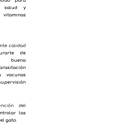
ridad para
e salud y
itaminas
nte calidad
urarte de
na buena
asitación
s vacunas
upervisión
nción del
ntrolar las
del gato
.