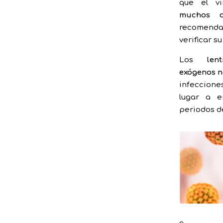
que el v
muchos c
recomendab
verificar su
Los
lent
exógenos n
infeccion
lugar a e
periodos d