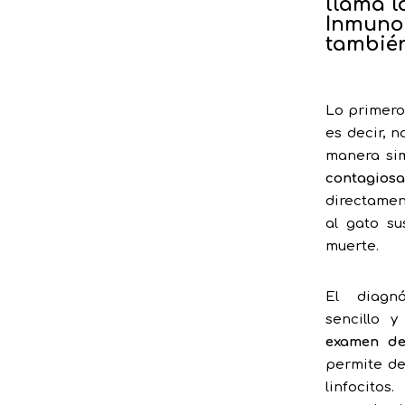
llama l
Inmunod
también
Lo primer
es decir, 
manera sim
contagiosa
directamen
al gato su
muerte.
El diagnó
sencillo 
examen de
permite de
linfocitos