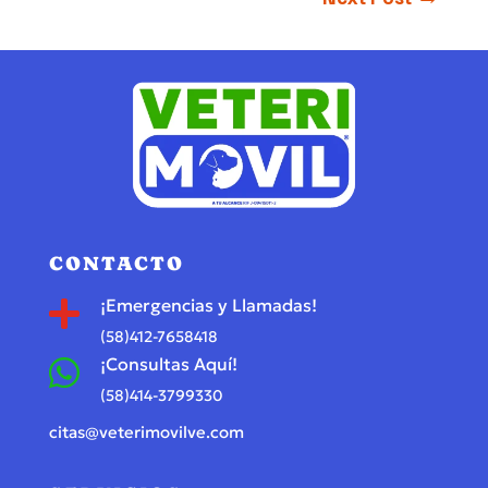
CONTACTO
¡Emergencias y Llamadas!

(58)412-7658418
¡Consultas Aquí!

(58)414-3799330
citas@veterimovilve.com