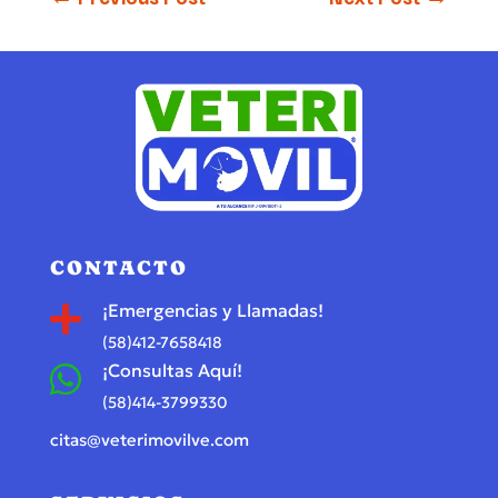
CONTACTO
¡Emergencias y Llamadas!

(58)412-7658418
¡Consultas Aquí!

(58)414-3799330
citas@veterimovilve.com