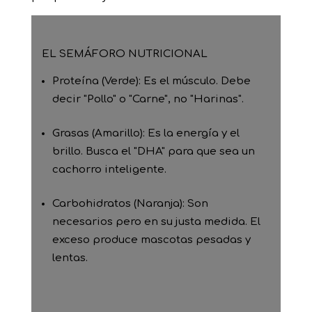
EL SEMÁFORO NUTRICIONAL
Proteína (Verde): Es el músculo. Debe
decir "Pollo" o "Carne", no "Harinas".
Grasas (Amarillo): Es la energía y el
brillo. Busca el "DHA" para que sea un
cachorro inteligente.
Carbohidratos (Naranja): Son
necesarios pero en su justa medida. El
exceso produce mascotas pesadas y
lentas.