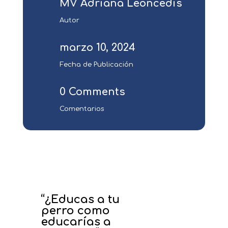
MV Adriana Leoncedis
Autor
marzo 10, 2024
Fecha de Publicación
0 Comments
Comentarios
“¿Educas a tu
perro como
educarías a