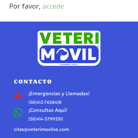
Por favor,
accede
CONTACTO
¡Emergencias y Llamadas!

(58)412-7658418
¡Consultas Aquí!

(58)414-3799330
citas@veterimovilve.com